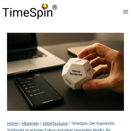
Skip
to
content
Home
/
Allgemein
/
Zeiterfassung
/
TimeSpin: Der haptische
Schlüssel zu echtem Fokus und einer gesunden Work-Life-