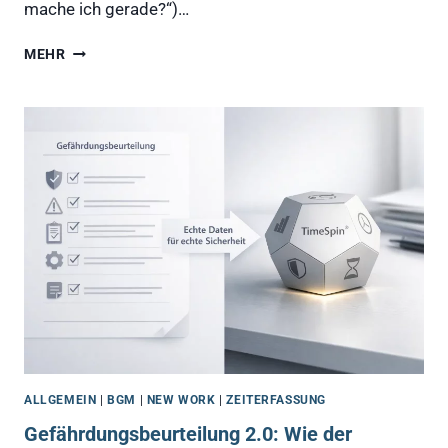
mache ich gerade?“)…
🧠
MEHR
DAS
GROSSE P
ROBLEM M
ODERNER A
RBEIT
ALLGEMEIN
|
BGM
|
NEW WORK
|
ZEITERFASSUNG
Gefährdungsbeurteilung 2.0: Wie der