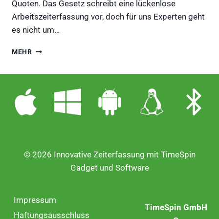
Quoten. Das Gesetz schreibt eine lückenlose
Arbeitszeiterfassung vor, doch für uns Experten geht
es nicht um…
DIE
MEHR
HAPTISCHE
GESUNDHEITSWENDE:
WIE
DER
TIMESPIN®
WÜRFEL
HILFT
BURNOUT
ZU
VERHINDERN
© 2026 Innovative Zeiterfassung mit TimeSpin
UND
Gadget und Software
VERTRAUEN
SCHAFFT
Impressum
TimeSpin GmbH
Haftungsausschluss