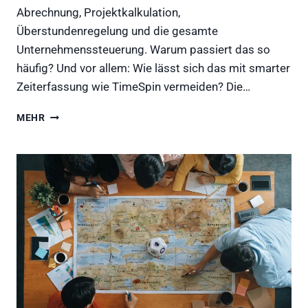
Abrechnung, Projektkalkulation,
Überstundenregelung und die gesamte
Unternehmenssteuerung. Warum passiert das so
häufig? Und vor allem: Wie lässt sich das mit smarter
Zeiterfassung wie TimeSpin vermeiden? Die…
WARUM
MEHR
MITARBEITER
15
%
IHRER
ARBEITSZEIT
NICHT
DOKUMENTIEREN
UND
WIE
SIE
DAS
ÄNDERN
KÖNNEN