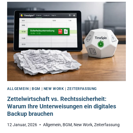
DER
TIMESPIN
WÜRFEL
PSYCHISCHE
BELASTUNGEN
MESSBAR
MACHT
ALLGEMEIN
|
BGM
|
NEW WORK
|
ZEITERFASSUNG
Zettelwirtschaft vs. Rechtssicherheit:
Warum Ihre Unterweisungen ein digitales
Backup brauchen
12 Januar, 2026
Allgemein
,
BGM
,
New Work
,
Zeiterfassung