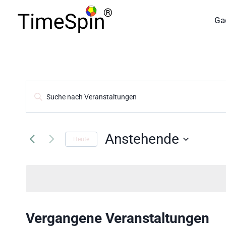
Skip
to
Ga
content
Veranstaltungen
Geben
Such-
Sie
und
Das
Ansichtennavigation
Schlüsselwort.
Anstehende
Heute
Suche
Datum
nach
wählen.
Veranstaltungen
Schlüsselwort.
Vergangene Veranstaltungen