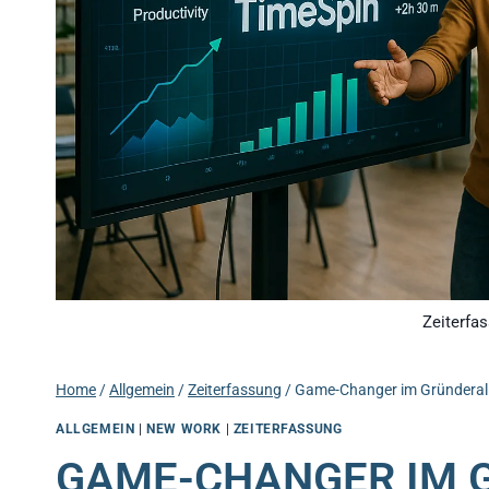
Zeiterfas
Home
/
Allgemein
/
Zeiterfassung
/
Game-Changer im Gründerallt
ALLGEMEIN
|
NEW WORK
|
ZEITERFASSUNG
GAME-CHANGER IM G