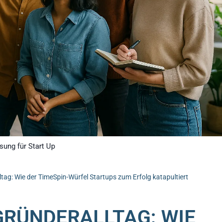
sung für Start Up
ag: Wie der TimeSpin-Würfel Startups zum Erfolg katapultiert
RÜNDERALLTAG: WIE