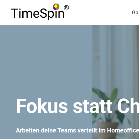
Skip
to
Ga
content
Fokus statt C
Arbeiten deine Teams verteilt im Homeoffic