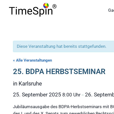
Skip
to
Ga
content
Diese Veranstaltung hat bereits stattgefunden.
« Alle Veranstaltungen
25. BDPA HERBSTSEMINAR
in Karlsruhe
25. September 2025
26. Septem
8:00
–
Jubiläumsausgabe des BDPA-Herbstseminars mit BGH
des I. und des X. Senats zum gewerblichen Rechtssc